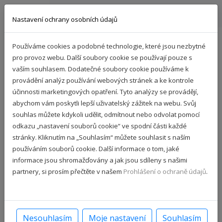
Nastavení ochrany osobních údajů
Používáme cookies a podobné technologie, které jsou nezbytné
Spolupráce
pro provoz webu. Další soubory cookie se používají pouze s
vaším souhlasem. Dodatečné soubory cookie používáme k
provádění analýz používání webových stránek a ke kontrole
účinnosti marketingových opatření. Tyto analýzy se provádějí,
Pro všechny nadšence nabízíme možnost proškolení na lektory,
abychom vám poskytli lepší uživatelský zážitek na webu. Svůj
kteří nám se šířením osvěty pomůžou.
souhlas můžete kdykoli udělit, odmítnout nebo odvolat pomocí
Zajístíme veškeré materiály, videa, prezentace, vysvětlíme průběh
odkazu „nastavení souborů cookie“ ve spodní části každé
přednášek do detailů a vyzkoušíme si všechno společně.
stránky. Kliknutím na „Souhlasím“ můžete souhlasit s naším
Pokud máte zájem stát se lektorem pro Vaši školku či školu, nebo
používáním souborů cookie. Další informace o tom, jaké
se chcete stát součástí našeho týmu, neváhejte nás kontaktovat.
informace jsou shromažďovány a jak jsou sdíleny s našimi
Lektorům darujeme dentální hygieny zdarma.
partnery, si prosím přečtěte v našem
Prohlášení o ochraně údajů
.
Jméno
Nesouhlasím
Moje nastavení
Souhlasím