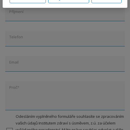
Příjmení
Telefon
Email
Proč?
Odesláním vyplněného formuláře souhlasíte se zpracováním
vašich údajů Institutem zdraví s úsměvem, z.ú. za účelem
vyžádaného poradenství. Máte právo souhlas odvolat a dále