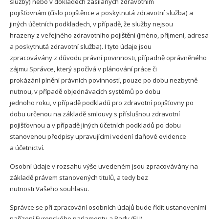
služby) nebo v dokladech zasílaných zdravotním
pojišťovnám (číslo pojištěnce a poskytnutá zdravotní služba) a
jiných účetních podkladech, v případě, že služby nejsou
hrazeny z veřejného zdravotního pojištění (jméno, příjmení, adresa
a poskytnutá zdravotní služba). I tyto údaje jsou
zpracovávány z důvodu právní povinnosti, případně oprávněného
zájmu Správce, který spočívá v plánování práce či
prokázání plnění právních povinností, pouze po dobu nezbytně
nutnou, v případě objednávacích systémů po dobu
jednoho roku, v případě podkladů pro zdravotní pojišťovny po
dobu určenou na základě smlouvy s příslušnou zdravotní
pojišťovnou a v případě jiných účetních podkladů po dobu
stanovenou předpisy upravujícími vedení daňové evidence
a účetnictví.
Osobní údaje v rozsahu výše uvedeném jsou zpracovávány na
základě právem stanovených titulů, a tedy bez
nutnosti Vašeho souhlasu.
Správce se při zpracování osobních údajů bude řídit ustanoveními
nařízení Evropského parlamentu a Rady (EU)