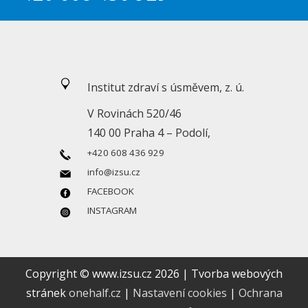
Institut zdraví s úsměvem, z. ú.
V Rovinách 520/46
140 00 Praha 4 – Podolí,
+420 608 436 929
info@izsu.cz
FACEBOOK
INSTAGRAM
Copyright © www.izsu.cz 2026 | Tvorba webových
stránek
onehalf.cz
|
Nastavení cookies
|
Ochrana