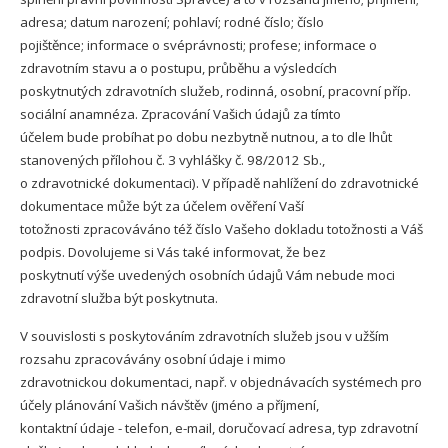
adresa; datum narození; pohlaví; rodné číslo; číslo
pojištěnce; informace o svéprávnosti; profese; informace o
zdravotním stavu a o postupu, průběhu a výsledcích
poskytnutých zdravotních služeb, rodinná, osobní, pracovní příp.
sociální anamnéza. Zpracování Vašich údajů za tímto
účelem bude probíhat po dobu nezbytně nutnou, a to dle lhůt
stanovených přílohou č. 3 vyhlášky č. 98/2012 Sb.,
o zdravotnické dokumentaci). V případě nahlížení do zdravotnické
dokumentace může být za účelem ověření Vaší
totožnosti zpracováváno též číslo Vašeho dokladu totožnosti a Váš
podpis. Dovolujeme si Vás také informovat, že bez
poskytnutí výše uvedených osobních údajů Vám nebude moci
zdravotní služba být poskytnuta.
V souvislosti s poskytováním zdravotních služeb jsou v užším
rozsahu zpracovávány osobní údaje i mimo
zdravotnickou dokumentaci, např. v objednávacích systémech pro
účely plánování Vašich návštěv (jméno a příjmení,
kontaktní údaje - telefon, e-mail, doručovací adresa, typ zdravotní