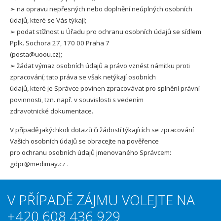
➢ na opravu nepřesných nebo doplnění neúplných osobních
údajů, které se Vás týkají;
➢ podat stížnost u Úřadu pro ochranu osobních údajů se sídlem
Pplk. Sochora 27, 170 00 Praha 7
(posta@uoou.cz);
➢ žádat výmaz osobních údajů a právo vznést námitku proti
zpracování; tato práva se však netýkají osobních
údajů, které je Správce povinen zpracovávat pro splnění právní
povinnosti, tzn. např. v souvislosti s vedením
zdravotnické dokumentace.
V případě jakýchkoli dotazů či žádostí týkajících se zpracování
Vašich osobních údajů se obracejte na pověřence
pro ochranu osobních údajů jmenovaného Správcem:
gdpr@medimay.cz .
V PŘÍPADĚ ZÁJMU VOLEJTE NA
+420 608 436 929