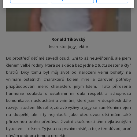
Ronald Tikovský
Instruktor jógy, lektor
Do prostředí dětí mě zavedl osud. Zní to až neuvěřitelně, ale jsem
členem velké rodiny, která se skládá bez jedné z tuctu sester a čtyř
bratrů. Díky tomu byl můj život od narození velmi bohatý na
vnímání ostatních charakterů kolem mne a zároveň potřeby
přizpůsobování mého charakteru jiným lidem. Tato přirozená
harmonie souladu s ostatními mi dala respekt a schopnosti
komunikace, naslouchání a vnímání, které jsem v dospělosti dále
rozvíjel studiem filozofie, zdravé výživy a jógy se zaměřením nejen
na dospělé, ale i ty nejmladší. Jako otec dvou dětí mám také
přirozenou touhu předávat životní zkušenosti těm nejkrásnějším
bytostem – dětem. Ty jsou na prvním místě, a to je ten důvod, proč
dávám podporu tomuto projektu!