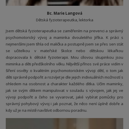
Bc. Marie Langová
Dětská fyzioterapeutka, lektorka
Jsem dětská fyzioterapeutka se zaměřením na prevenci a správný
psychomotorický vývoj a maminka dvouletého Jiříka. K práci s
nejmenšími jsem tíhla od malička a postupně jsem se přes sen stát
se učitelkou v mateřské školce nebo dětskou lékařkou
dopracovala k dětské fyzioterapii. Mou cílovou skupinkou jsou
miminka a děti předškolního věku. Nějvětší přínos své práce vidím v
šíření osvěty o kvalitním psychomotorickém vývoji dětí, o tom jak
děti správně podpořit a rozvíjet je dle jejich indiviuálních možností s
ohledem na osobnost a charakter každého dítka. Učím maminky,
jak se svým dítkem manipulovat v souladu s vývojem, jak jej ve
vývoji podpořit a čeho se vyvarovat, jaké vybírat pomůcky pro
správný pohybový vývoj i jak poznat, že něco není úplně dobře a
kdy už je na místě navštívit odbornou poradnu.