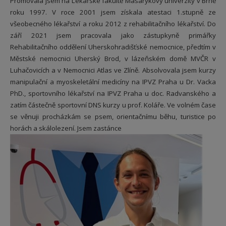
Promovala jsem na Lékařské fakultě Masarykovy univerzity v Brně
roku 1997. V roce 2001 jsem získala atestaci 1.stupně ze
všeobecného lékařství a roku 2012 z rehabilitačního lékařství. Do
září 2021 jsem pracovala jako zástupkyně primářky
Rehabilitačního oddělení Uherskohradišťské nemocnice, předtím v
Městské nemocnici Uherský Brod, v lázeňském domě MVČR v
Luhačovicích a v Nemocnici Atlas ve Zlíně. Absolvovala jsem kurzy
manipulační a myoskeletální medicíny na IPVZ Praha u Dr. Vacka
PhD., sportovního lékařství na IPVZ Praha u doc. Radvanského a
zatím částečně sportovní DNS kurzy u prof. Koláře. Ve volném čase
se věnuji procházkám se psem, orientačnímu běhu, turistice po
horách a skálolezení. Jsem zastánce